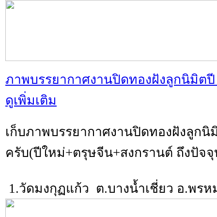
ภาพบรรยากาศงานปิดทองฝังลูกนิมิตปี 2
ดูเพิ่มเติม
เก็บภาพบรรยากาศงานปิดทองฝังลูกนิมิ
ครับ(ปีใหม่+ตรุษจีน+สงกรานต์ ถึงปัจจุ
1.วัดมงกุฏแก้ว ต.บางน้ำเชี่ยว อ.พรหมบุ