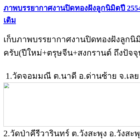
ภาพบรรยากาศงานปิดทองฝังลูกนิมิตปี 2554 (1
เติม
เก็บภาพบรรยากาศงานปิดทองฝังลูกนิมิ
ครับ(ปีใหม่+ตรุษจีน+สงกรานต์ ถึงปัจจุ
1.วัดจอมมณี ต.นาดี อ.ด่านซ้าย จ.เลย
2.วัดป่าคีรีวารินทร์ ต.วังสะพุง อ.วังสะพ